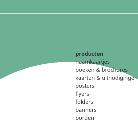
producten
naamkaartjes
boeken & brochures
kaarten & uitnodigingen
posters
flyers
folders
banners
borden