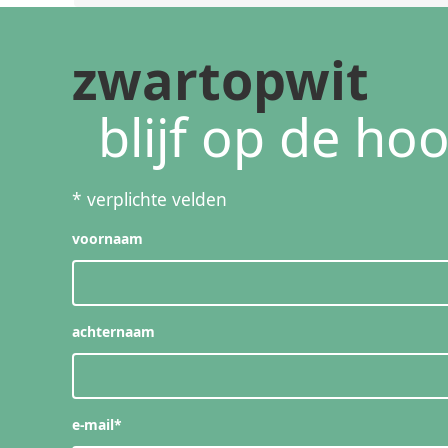
zwartopwit
blijf op de ho
*
verplichte velden
voornaam
achternaam
e-mail
*