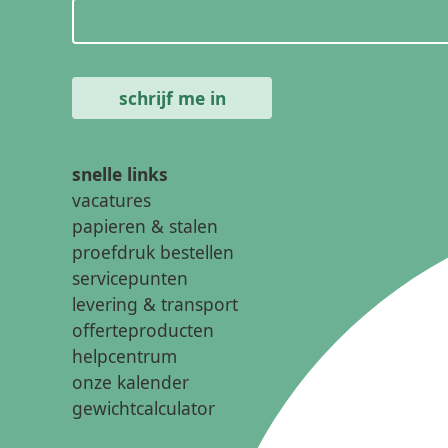
snelle links
vacatures
papieren & stalen
proefdruk bestellen
servicepunten
levering & transport
offerteproducten
helpcentrum
onze kalender
gewichtcalculator