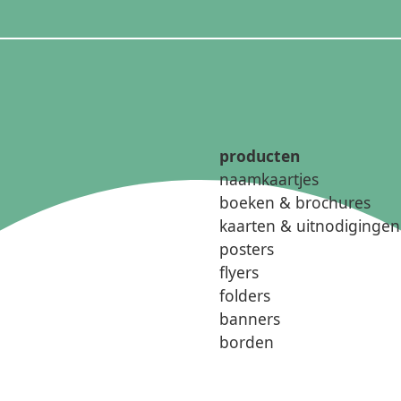
producten
naamkaartjes
boeken & brochures
kaarten & uitnodigingen
posters
flyers
folders
banners
borden