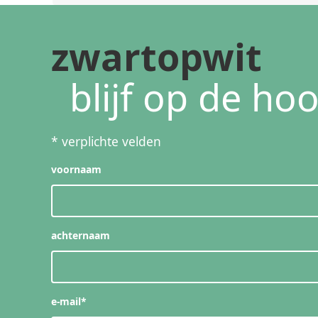
zwartopwit
blijf op de ho
*
verplichte velden
voornaam
achternaam
e-mail
*