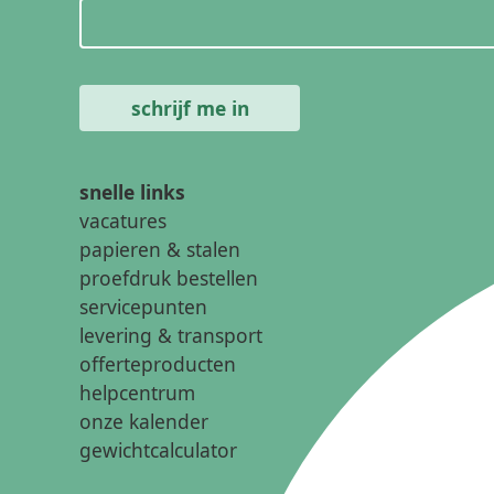
snelle links
vacatures
papieren & stalen
proefdruk bestellen
servicepunten
levering & transport
offerteproducten
helpcentrum
onze kalender
gewichtcalculator