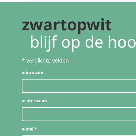
zwartopwit
blijf op de ho
*
verplichte velden
voornaam
achternaam
e-mail
*