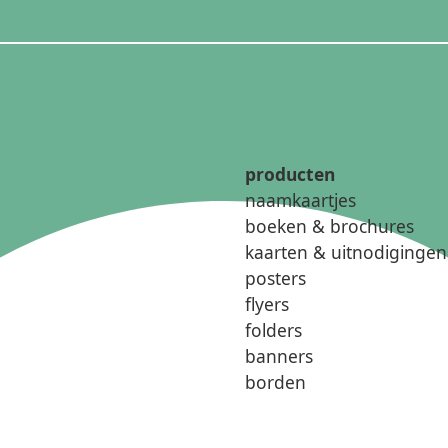
producten
naamkaartjes
boeken & brochures
kaarten & uitnodigingen
posters
flyers
folders
banners
borden