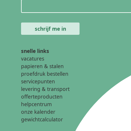
snelle links
vacatures
papieren & stalen
proefdruk bestellen
servicepunten
levering & transport
offerteproducten
helpcentrum
onze kalender
gewichtcalculator