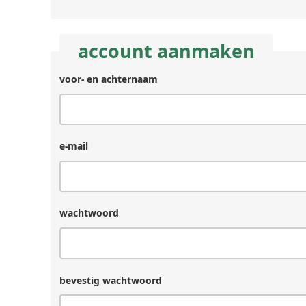
account aanmaken
voor- en achternaam
achternaam
(laat
leeg
als
je
e-mail
een
mens
bent)
wachtwoord
bevestig wachtwoord