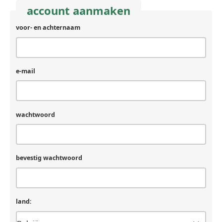
account aanmaken
voor- en achternaam
achternaam
(laat
leeg
als
je
e-mail
een
mens
bent)
wachtwoord
bevestig wachtwoord
land: