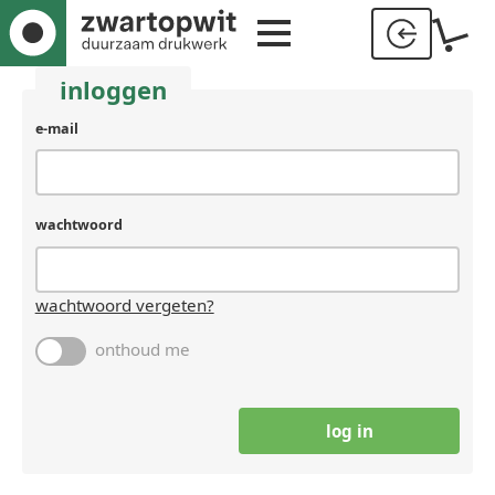
inloggen
gebruikersnaam
e-mail
(laat
leeg
als
je
wachtwoord
een
mens
bent)
wachtwoord vergeten?
onthoud me