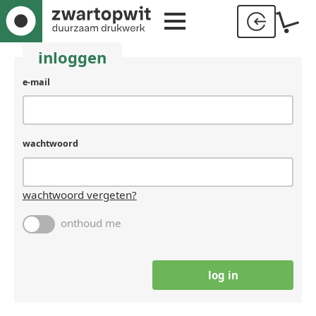
inloggen
gebruikersnaam
e-mail
(laat
leeg
als
je
wachtwoord
een
mens
bent)
wachtwoord vergeten?
onthoud me