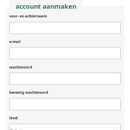
account aanmaken
voor- en achternaam
achternaam
(laat
leeg
als
je
e-mail
een
mens
bent)
wachtwoord
bevestig wachtwoord
land: