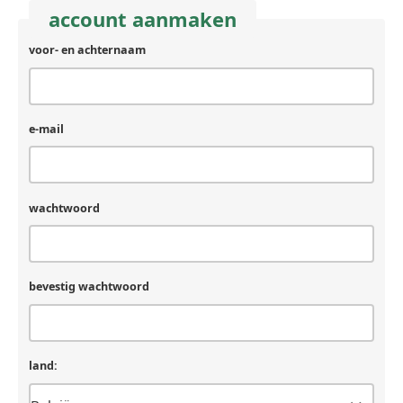
account aanmaken
voor- en achternaam
achternaam
(laat
leeg
als
je
e-mail
een
mens
bent)
wachtwoord
bevestig wachtwoord
land: