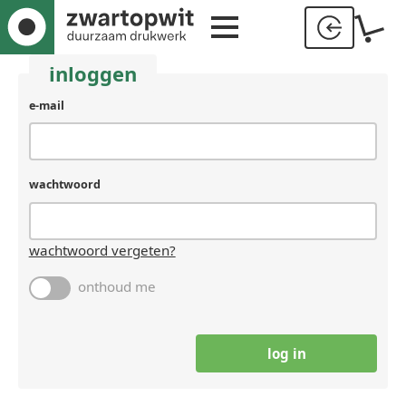
inloggen
gebruikersnaam
e-mail
(laat
leeg
als
je
wachtwoord
een
mens
bent)
wachtwoord vergeten?
onthoud me