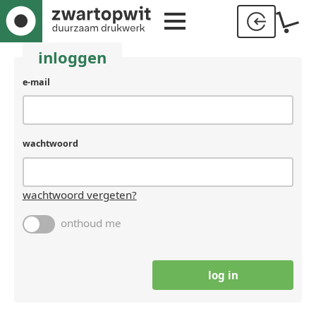
inloggen
gebruikersnaam
e-mail
(laat
leeg
als
je
wachtwoord
een
mens
bent)
wachtwoord vergeten?
onthoud me