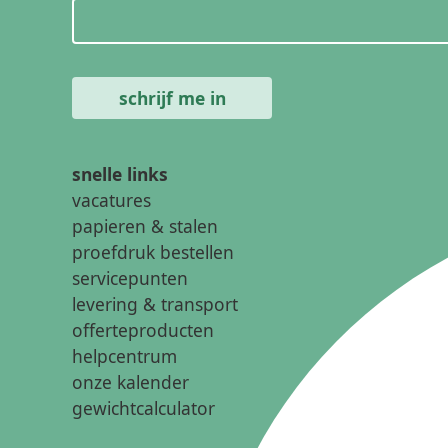
snelle links
vacatures
papieren & stalen
proefdruk bestellen
servicepunten
levering & transport
offerteproducten
helpcentrum
onze kalender
gewichtcalculator