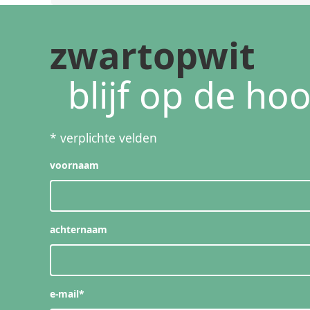
zwartopwit
blijf op de ho
*
verplichte velden
voornaam
achternaam
e-mail
*