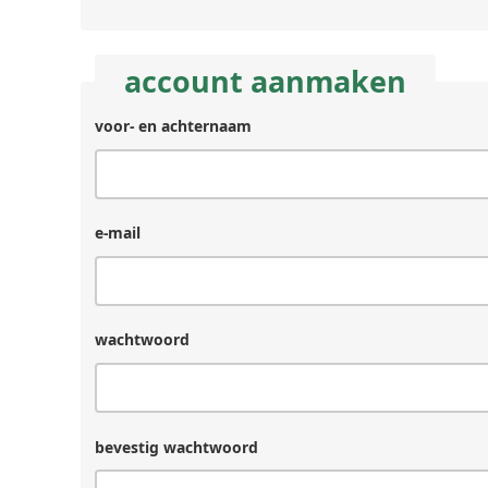
account aanmaken
voor- en achternaam
achternaam
(laat
leeg
als
je
e-mail
een
mens
bent)
wachtwoord
bevestig wachtwoord