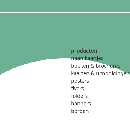
producten
naamkaartjes
boeken & brochures
kaarten & uitnodigingen
posters
flyers
folders
banners
borden