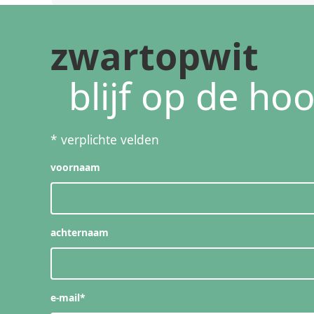
zwartopwit
blijf op de ho
*
verplichte velden
voornaam
achternaam
e-mail
*