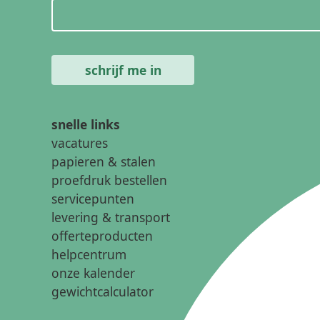
snelle links
vacatures
papieren & stalen
proefdruk bestellen
servicepunten
levering & transport
offerteproducten
helpcentrum
onze kalender
gewichtcalculator