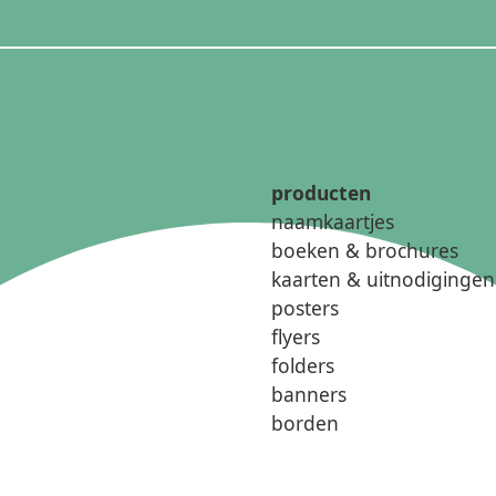
producten
naamkaartjes
boeken & brochures
kaarten & uitnodigingen
posters
flyers
folders
banners
borden