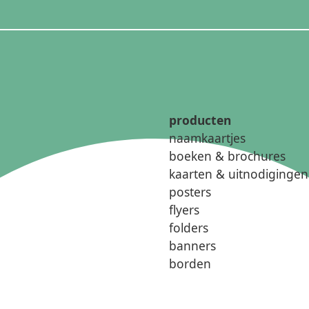
producten
naamkaartjes
boeken & brochures
kaarten & uitnodigingen
posters
flyers
folders
banners
borden