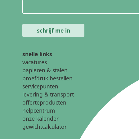
snelle links
vacatures
papieren & stalen
proefdruk bestellen
servicepunten
levering & transport
offerteproducten
helpcentrum
onze kalender
gewichtcalculator