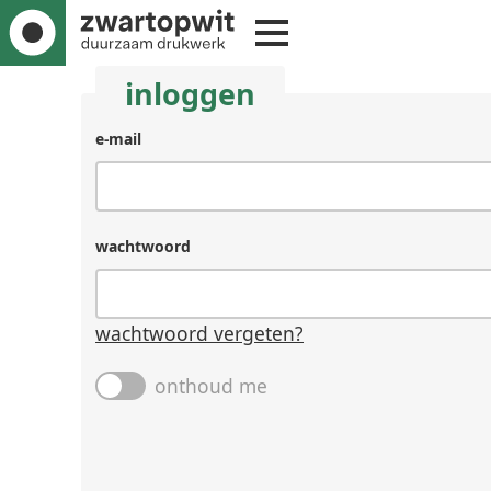
inloggen
gebruikersnaam
e-mail
(laat
leeg
als
je
wachtwoord
een
mens
bent)
wachtwoord vergeten?
onthoud me