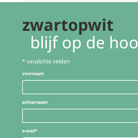
zwartopwit
blijf op de ho
*
verplichte velden
voornaam
achternaam
e-mail
*