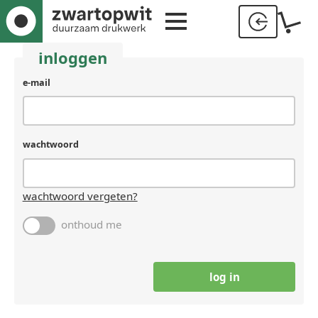
inloggen
gebruikersnaam
e-mail
(laat
leeg
als
je
wachtwoord
een
mens
bent)
wachtwoord vergeten?
onthoud me