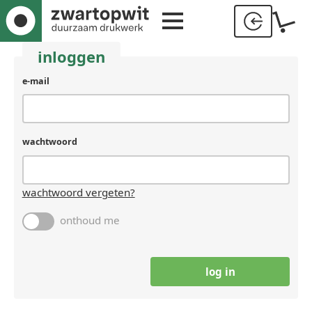
inloggen
gebruikersnaam
e-mail
(laat
leeg
als
je
wachtwoord
een
mens
bent)
wachtwoord vergeten?
onthoud me