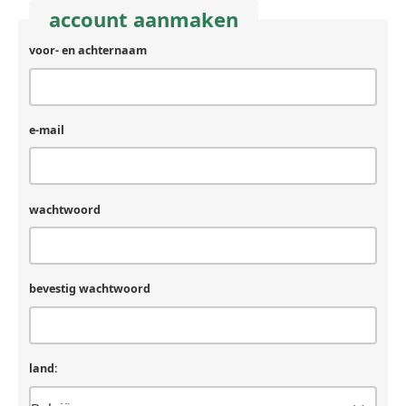
account aanmaken
voor- en achternaam
achternaam
(laat
leeg
als
je
e-mail
een
mens
bent)
wachtwoord
bevestig wachtwoord
land: