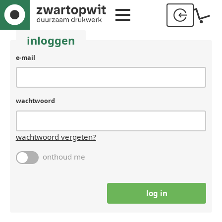
inloggen
gebruikersnaam
e-mail
(laat
leeg
als
je
wachtwoord
een
mens
bent)
wachtwoord vergeten?
onthoud me