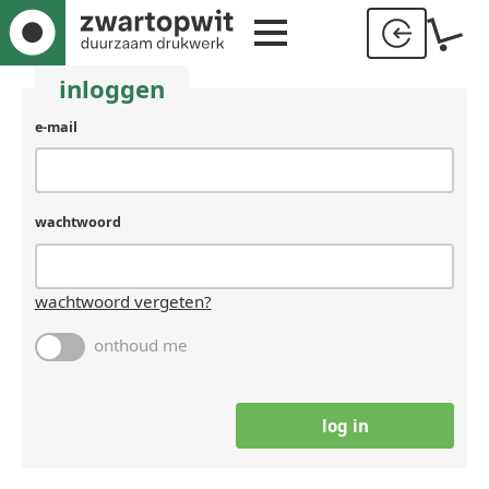
inloggen
gebruikersnaam
e-mail
(laat
leeg
als
je
wachtwoord
een
mens
bent)
wachtwoord vergeten?
onthoud me