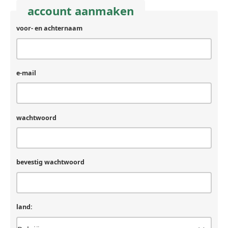
account aanmaken
voor- en achternaam
achternaam
(laat
leeg
als
je
e-mail
een
mens
bent)
wachtwoord
bevestig wachtwoord
land: