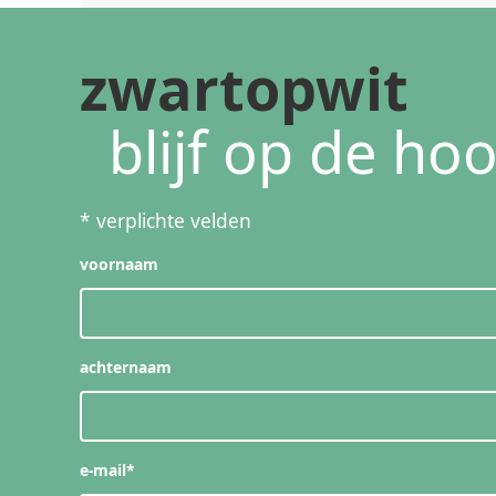
zwartopwit
blijf op de ho
*
verplichte velden
voornaam
achternaam
e-mail
*