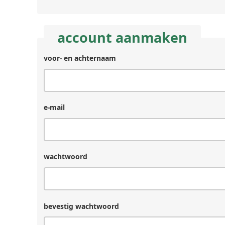
account aanmaken
voor- en achternaam
achternaam
(laat
leeg
als
je
e-mail
een
mens
bent)
wachtwoord
bevestig wachtwoord