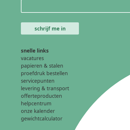
snelle links
vacatures
papieren & stalen
proefdruk bestellen
servicepunten
levering & transport
offerteproducten
helpcentrum
onze kalender
gewichtcalculator