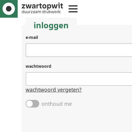
inloggen
gebruikersnaam
e-mail
(laat
leeg
als
je
wachtwoord
een
mens
bent)
wachtwoord vergeten?
onthoud me