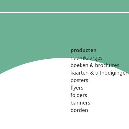
producten
naamkaartjes
boeken & brochures
kaarten & uitnodigingen
posters
flyers
folders
banners
borden