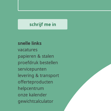
snelle links
vacatures
papieren & stalen
proefdruk bestellen
servicepunten
levering & transport
offerteproducten
helpcentrum
onze kalender
gewichtcalculator