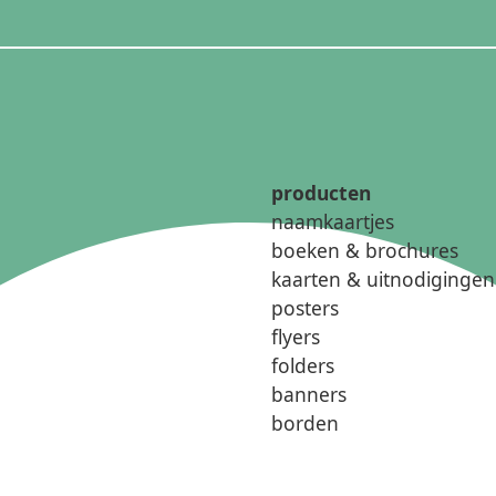
producten
naamkaartjes
boeken & brochures
kaarten & uitnodigingen
posters
flyers
folders
banners
borden