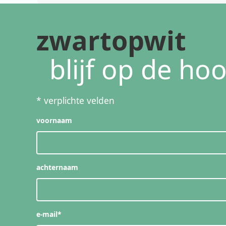
zwartopwit
blijf op de ho
*
verplichte velden
voornaam
achternaam
e-mail
*