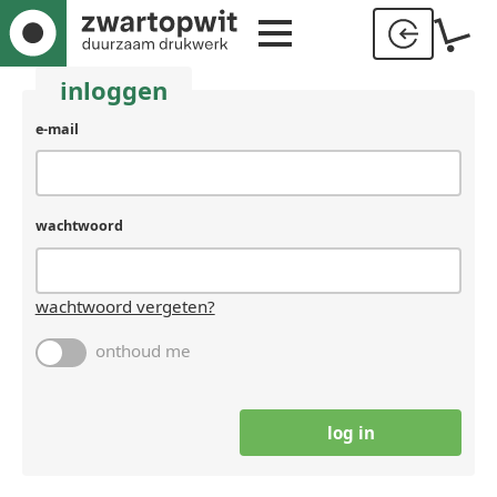
inloggen
gebruikersnaam
e-mail
(laat
leeg
als
je
wachtwoord
een
mens
bent)
wachtwoord vergeten?
onthoud me