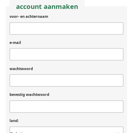
account aanmaken
voor- en achternaam
achternaam
(laat
leeg
als
je
e-mail
een
mens
bent)
wachtwoord
bevestig wachtwoord
land: