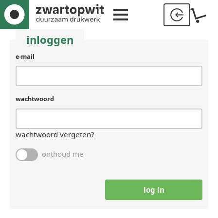
inloggen
gebruikersnaam
e-mail
(laat
leeg
als
je
wachtwoord
een
mens
bent)
wachtwoord vergeten?
onthoud me