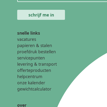
snelle links
vacatures
papieren & stalen
proefdruk bestellen
servicepunten
levering & transport
offerteproducten
helpcentrum
onze kalender
gewichtcalculator
over