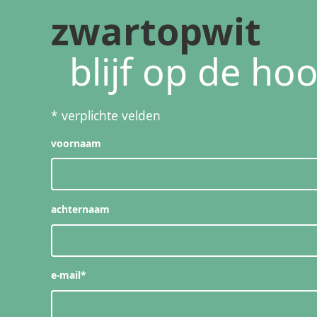
zwartopwit
blijf op de ho
*
verplichte velden
voornaam
achternaam
e-mail
*