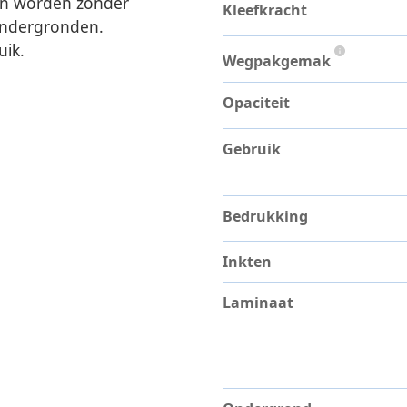
nen worden zonder
Kleefkracht
 ondergronden.
uik.
Wegpakgemak
Opaciteit
Gebruik
Bedrukking
Inkten
Laminaat