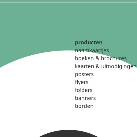
producten
naamkaartjes
boeken & brochures
kaarten & uitnodigingen
posters
flyers
folders
banners
borden