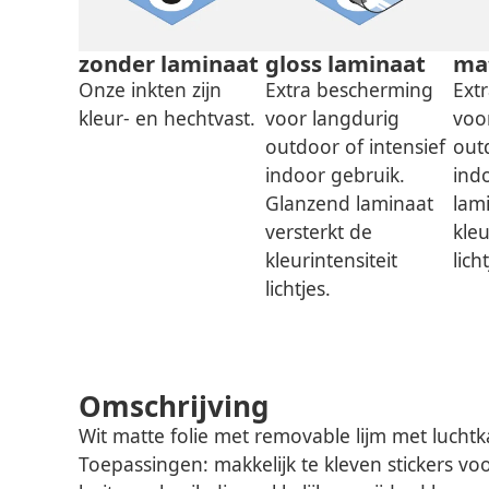
zonder laminaat
gloss laminaat
ma
Onze inkten zijn
Extra bescherming
Ext
kleur- en hechtvast.
voor langdurig
voo
outdoor of intensief
outd
indoor gebruik.
ind
Glanzend laminaat
lam
versterkt de
kleu
kleurintensiteit
lich
lichtjes.
Omschrijving
Wit matte folie met removable lijm met luchtk
Toepassingen: makkelijk te kleven stickers vo