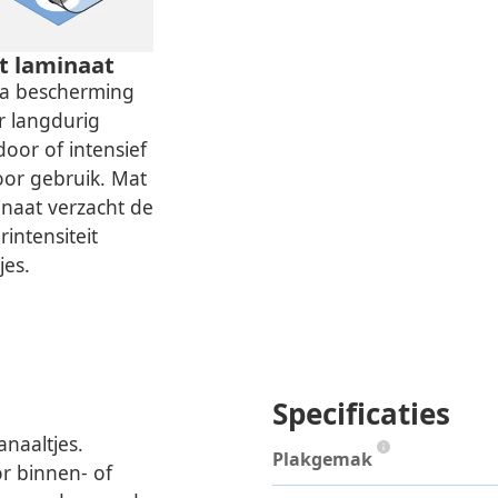
t laminaat
ra bescherming
r langdurig
oor of intensief
oor gebruik. Mat
inaat verzacht de
rintensiteit
tjes.
Specificaties
anaaltjes.
Plakgemak
or binnen- of