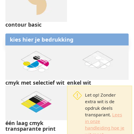
contour basic
kies hier je bedrukking
cmyk met selectief wit
enkel wit
Let op! Zonder
extra wit is de
opdruk deels
transparant.
Lees
in onze
één laag cmyk
handleiding hoe je
transparante print