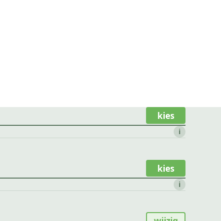
kies
i
kies
i
wijzig