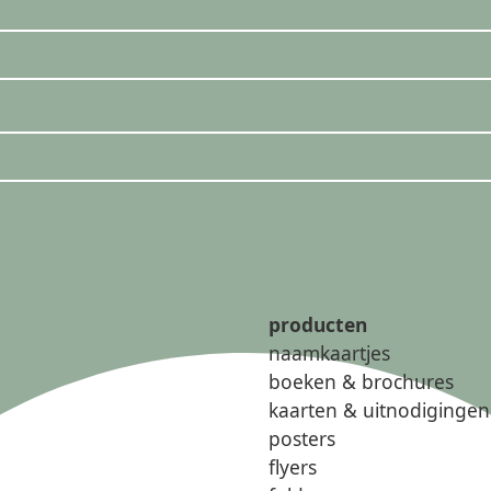
producten
naamkaartjes
boeken & brochures
kaarten & uitnodigingen
posters
flyers