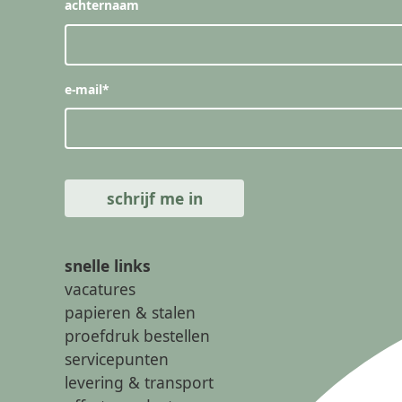
achternaam
e-mail
*
snelle links
vacatures
papieren & stalen
proefdruk bestellen
servicepunten
levering & transport