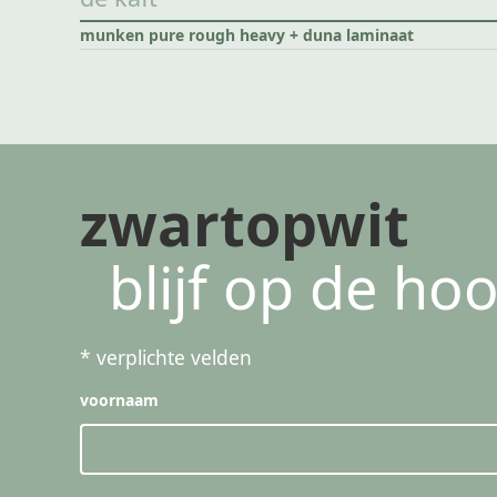
munken pure rough heavy + duna laminaat
zwartopwit
blijf op de ho
*
verplichte velden
voornaam