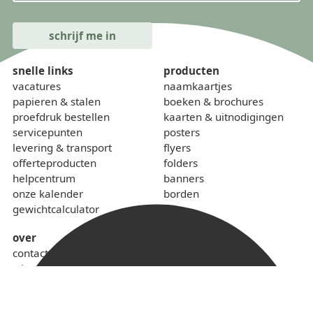
snelle links
producten
vacatures
naamkaartjes
papieren & stalen
boeken & brochures
proefdruk bestellen
kaarten & uitnodigingen
servicepunten
posters
levering & transport
flyers
offerteproducten
folders
helpcentrum
banners
onze kalender
borden
gewichtcalculator
over
contact
wie zijn we
sponsoring
lokaal & duurzaam