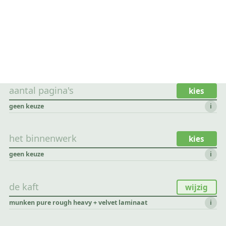
aantal pagina's
kies
geen keuze
i
het binnenwerk
kies
geen keuze
i
de kaft
wijzig
munken pure rough heavy + velvet laminaat
i