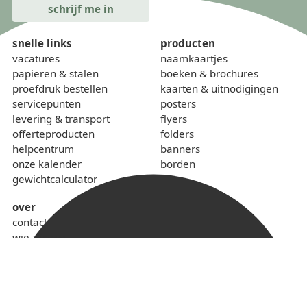
snelle links
producten
vacatures
naamkaartjes
papieren & stalen
boeken & brochures
proefdruk bestellen
kaarten & uitnodigingen
servicepunten
posters
levering & transport
flyers
offerteproducten
folders
helpcentrum
banners
onze kalender
borden
gewichtcalculator
over
contact
wie zijn we
sponsoring
lokaal & duurzaam
voorwaarden
privacybeleid