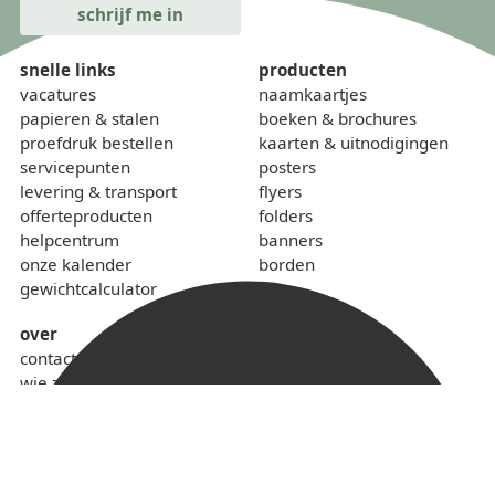
snelle links
producten
vacatures
naamkaartjes
papieren & stalen
boeken & brochures
proefdruk bestellen
kaarten & uitnodigingen
servicepunten
posters
levering & transport
flyers
offerteproducten
folders
helpcentrum
banners
onze kalender
borden
gewichtcalculator
over
contact
wie zijn we
sponsoring
lokaal & duurzaam
voorwaarden
privacybeleid