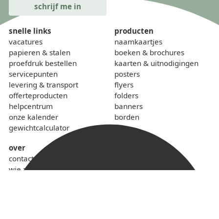
snelle links
producten
vacatures
naamkaartjes
papieren & stalen
boeken & brochures
proefdruk bestellen
kaarten & uitnodigingen
servicepunten
posters
levering & transport
flyers
offerteproducten
folders
helpcentrum
banners
onze kalender
borden
gewichtcalculator
over
contact
wie zijn we
sponsoring
lokaal & duurzaam
voorwaarden
privacybeleid