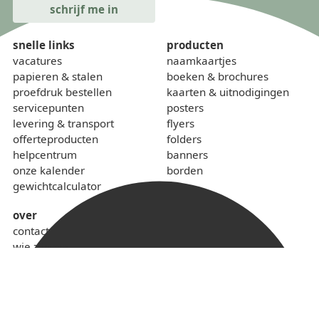
snelle links
producten
vacatures
naamkaartjes
papieren & stalen
boeken & brochures
proefdruk bestellen
kaarten & uitnodigingen
servicepunten
posters
levering & transport
flyers
offerteproducten
folders
helpcentrum
banners
onze kalender
borden
gewichtcalculator
over
contact
wie zijn we
sponsoring
lokaal & duurzaam
voorwaarden
privacybeleid