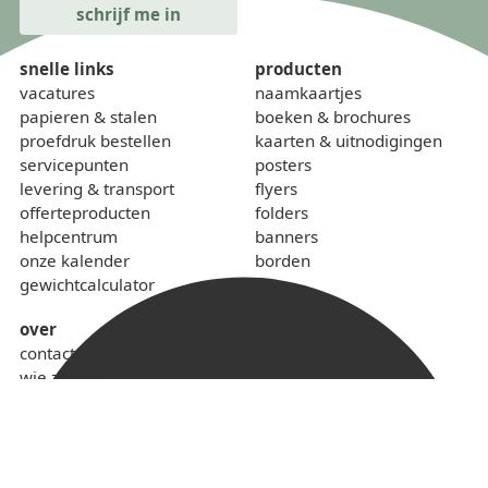
snelle links
producten
vacatures
naamkaartjes
papieren & stalen
boeken & brochures
proefdruk bestellen
kaarten & uitnodigingen
servicepunten
posters
levering & transport
flyers
offerteproducten
folders
helpcentrum
banners
onze kalender
borden
gewichtcalculator
over
contact
wie zijn we
sponsoring
lokaal & duurzaam
voorwaarden
privacybeleid