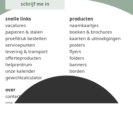
snelle links
producten
vacatures
naamkaartjes
papieren & stalen
boeken & brochures
proefdruk bestellen
kaarten & uitnodigingen
servicepunten
posters
levering & transport
flyers
offerteproducten
folders
helpcentrum
banners
onze kalender
borden
gewichtcalculator
over
contact
wie zijn we
sponsoring
lokaal & duurzaam
voorwaarden
privacybeleid