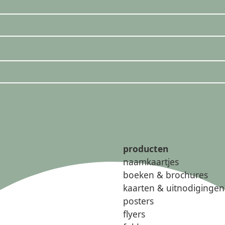
producten
naamkaartjes
boeken & brochures
kaarten & uitnodigingen
posters
flyers