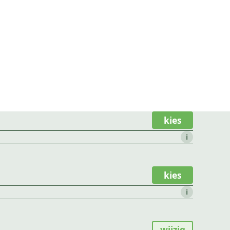
kies
i
kies
i
wijzig