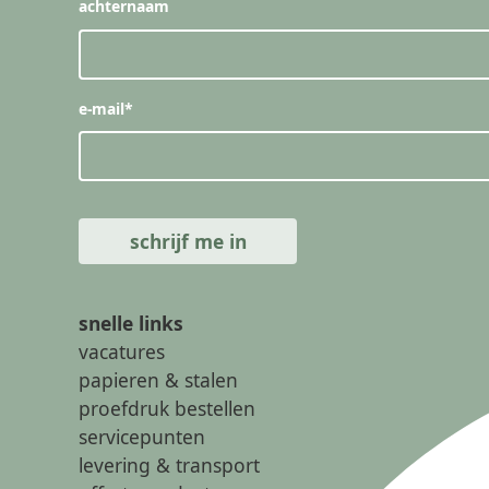
achternaam
e-mail
*
snelle links
vacatures
papieren & stalen
proefdruk bestellen
servicepunten
levering & transport