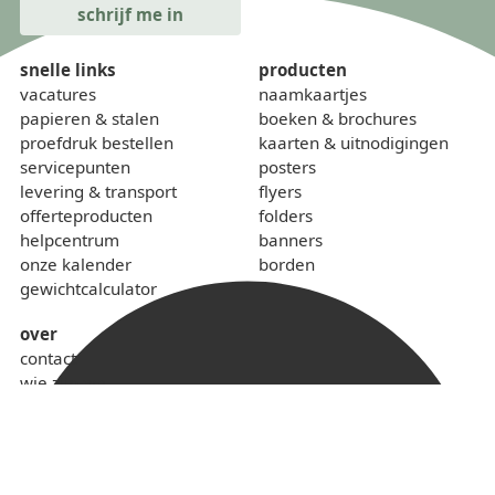
snelle links
producten
vacatures
naamkaartjes
papieren & stalen
boeken & brochures
proefdruk bestellen
kaarten & uitnodigingen
servicepunten
posters
levering & transport
flyers
offerteproducten
folders
helpcentrum
banners
onze kalender
borden
gewichtcalculator
over
contact
wie zijn we
sponsoring
lokaal & duurzaam
voorwaarden
privacybeleid