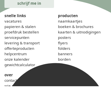
snelle links
producten
vacatures
naamkaartjes
papieren & stalen
boeken & brochures
proefdruk bestellen
kaarten & uitnodigingen
servicepunten
posters
levering & transport
flyers
offerteproducten
folders
helpcentrum
banners
onze kalender
borden
gewichtcalculator
over
contact
wie zijn we
sponsoring
lokaal & duurzaam
voorwaarden
privacybeleid