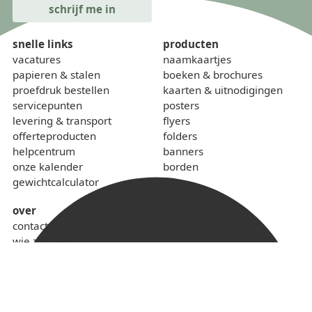
snelle links
producten
vacatures
naamkaartjes
papieren & stalen
boeken & brochures
proefdruk bestellen
kaarten & uitnodigingen
servicepunten
posters
levering & transport
flyers
offerteproducten
folders
helpcentrum
banners
onze kalender
borden
gewichtcalculator
over
contact
wie zijn we
sponsoring
lokaal & duurzaam
voorwaarden
privacybeleid