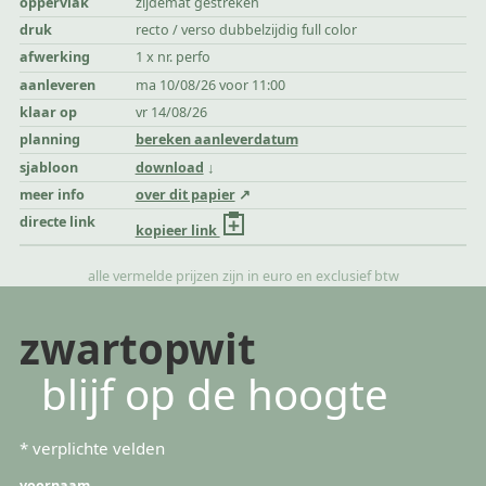
oppervlak
zijdemat gestreken
druk
recto / verso dubbelzijdig full color
afwerking
1 x nr. perfo
aanleveren
ma 10/08/26 voor 11:00
klaar op
vr 14/08/26
planning
bereken aanleverdatum
sjabloon
download
meer info
over dit papier
directe link
kopieer link
alle vermelde prijzen zijn in euro en exclusief btw
zwartopwit
blijf op de hoogte
*
verplichte velden
voornaam