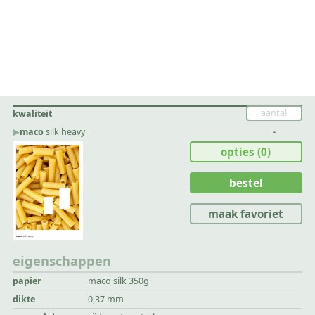
kwaliteit
▶︎
maco
silk heavy
-
opties
(0)
bestel
maak favoriet
eigenschappen
papier
maco silk 350g
dikte
0,37 mm