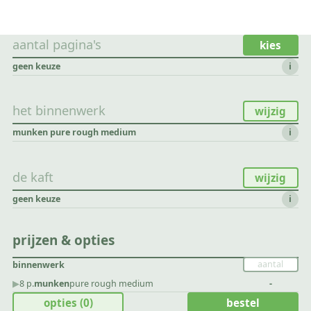
aantal pagina's
kies
geen keuze
i
het binnenwerk
wijzig
munken pure rough medium
i
de kaft
wijzig
geen keuze
i
prijzen & opties
binnenwerk
▶︎
8 p.
munken
pure rough medium
-
opties
(0)
bestel