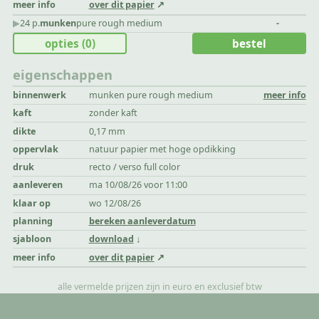
meer info
over dit papier
▶︎
24 p.
munken
pure rough medium
-
opties
(0)
bestel
eigenschappen
binnenwerk
munken pure rough medium
meer info
kaft
zonder kaft
dikte
0,17 mm
oppervlak
natuur papier met hoge opdikking
druk
recto / verso full color
aanleveren
ma 10/08/26 voor 11:00
klaar op
wo 12/08/26
planning
bereken aanleverdatum
sjabloon
download
meer info
over dit papier
alle vermelde prijzen zijn in euro en exclusief btw