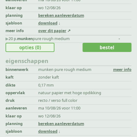
klaar op
wo 12/08/26
planning
bereken aanleverdatum
sjabloon
download
meer info
over dit papier
▶︎
20 p.
munken
pure rough medium
-
opties
(0)
bestel
eigenschappen
binnenwerk
munken pure rough medium
meer info
kaft
zonder kaft
dikte
0,17 mm
oppervlak
natuur papier met hoge opdikking
druk
recto / verso full color
aanleveren
ma 10/08/26 voor 11:00
klaar op
wo 12/08/26
planning
bereken aanleverdatum
sjabloon
download