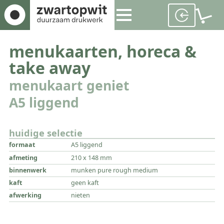
menukaarten, horeca &
take away
menukaart geniet
A5 liggend
huidige selectie
formaat
A5 liggend
afmeting
210 x 148 mm
binnenwerk
munken pure rough medium
kaft
geen kaft
afwerking
nieten