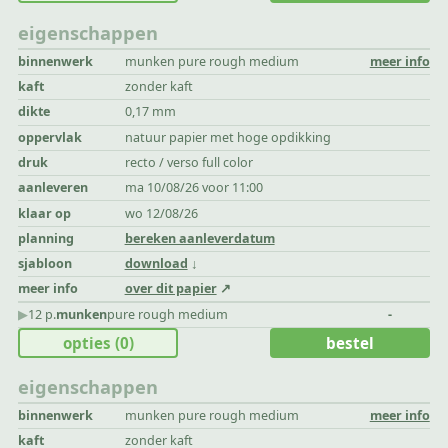
eigenschappen
binnenwerk
munken pure rough medium
meer info
kaft
zonder kaft
dikte
0,17 mm
oppervlak
natuur papier met hoge opdikking
druk
recto / verso full color
aanleveren
ma 10/08/26 voor 11:00
klaar op
wo 12/08/26
planning
bereken aanleverdatum
sjabloon
download
meer info
over dit papier
▶︎
12 p.
munken
pure rough medium
-
opties
(0)
bestel
eigenschappen
binnenwerk
munken pure rough medium
meer info
kaft
zonder kaft