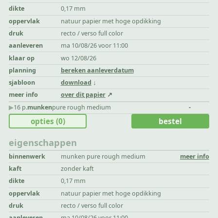
dikte
0,17 mm
oppervlak
natuur papier met hoge opdikking
druk
recto / verso full color
aanleveren
ma 10/08/26 voor 11:00
klaar op
wo 12/08/26
planning
bereken aanleverdatum
sjabloon
download
meer info
over dit papier
▶︎
16 p.
munken
pure rough medium
-
opties
(0)
bestel
eigenschappen
binnenwerk
munken pure rough medium
meer info
kaft
zonder kaft
dikte
0,17 mm
oppervlak
natuur papier met hoge opdikking
druk
recto / verso full color
aanleveren
ma 10/08/26 voor 11:00