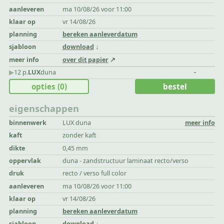
aanleveren
ma 10/08/26 voor 11:00
klaar op
vr 14/08/26
planning
bereken aanleverdatum
sjabloon
download
meer info
over dit papier
▶︎
12 p.
LUX
duna
-
opties
(0)
bestel
eigenschappen
binnenwerk
LUX duna
meer info
kaft
zonder kaft
dikte
0,45 mm
oppervlak
duna - zandstructuur laminaat recto/verso
druk
recto / verso full color
aanleveren
ma 10/08/26 voor 11:00
klaar op
vr 14/08/26
planning
bereken aanleverdatum
sjabloon
download