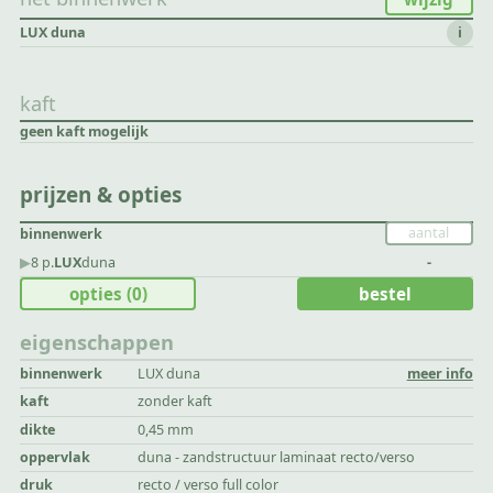
LUX duna
i
kaft
geen kaft mogelijk
prijzen & opties
binnenwerk
▶︎
8 p.
LUX
duna
-
opties
(0)
bestel
eigenschappen
binnenwerk
LUX duna
meer info
kaft
zonder kaft
dikte
0,45 mm
oppervlak
duna - zandstructuur laminaat recto/verso
druk
recto / verso full color