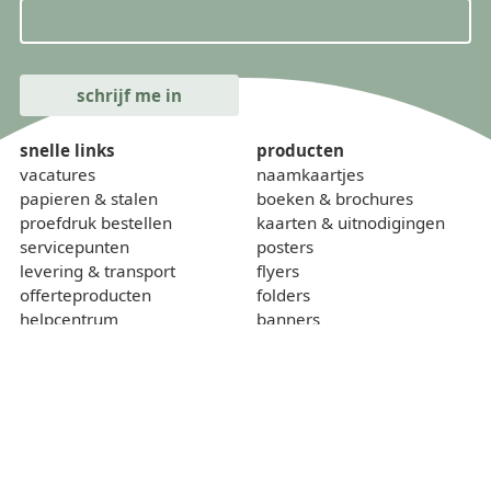
snelle links
producten
vacatures
naamkaartjes
papieren & stalen
boeken & brochures
proefdruk bestellen
kaarten & uitnodigingen
servicepunten
posters
levering & transport
flyers
offerteproducten
folders
helpcentrum
banners
onze kalender
borden
gewichtcalculator
over
contact
wie zijn we
sponsoring