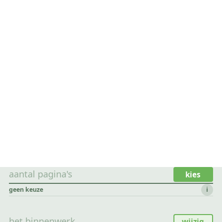
aantal pagina's
kies
geen keuze
i
het binnenwerk
wijzig