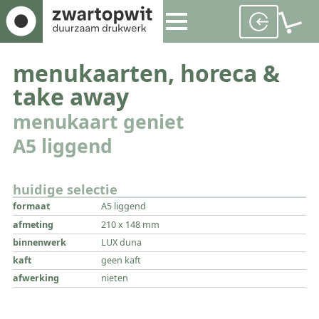
menukaarten, horeca &
take away
menukaart geniet
A5 liggend
huidige selectie
formaat
A5 liggend
afmeting
210 x 148 mm
binnenwerk
LUX duna
kaft
geen kaft
afwerking
nieten