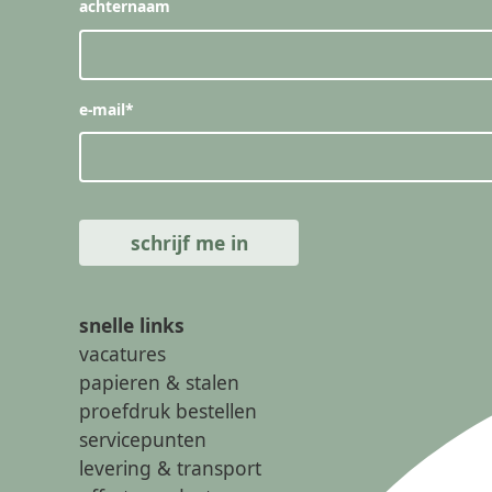
achternaam
e-mail
*
snelle links
vacatures
papieren & stalen
proefdruk bestellen
servicepunten
levering & transport