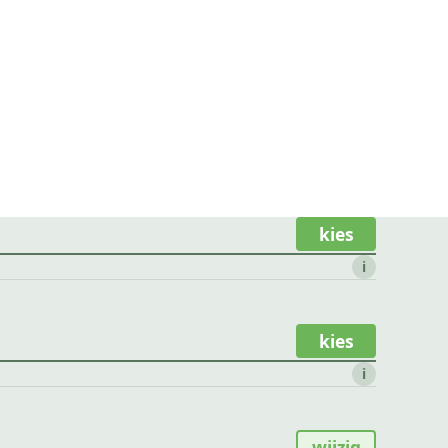
kies
i
kies
i
wijzig