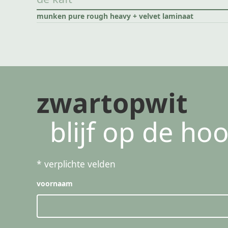
munken pure rough heavy + velvet laminaat
zwartopwit
blijf op de ho
*
verplichte velden
voornaam