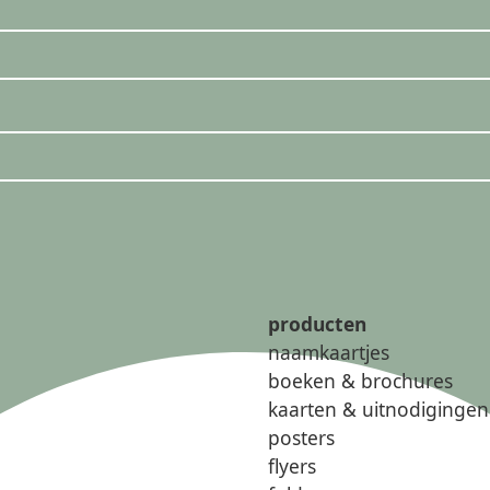
producten
naamkaartjes
boeken & brochures
kaarten & uitnodigingen
posters
flyers