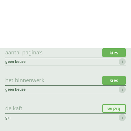
aantal pagina's
kies
geen keuze
i
het binnenwerk
kies
geen keuze
i
de kaft
wijzig
gri
i