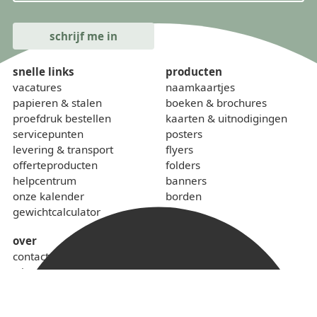
snelle links
producten
vacatures
naamkaartjes
papieren & stalen
boeken & brochures
proefdruk bestellen
kaarten & uitnodigingen
servicepunten
posters
levering & transport
flyers
offerteproducten
folders
helpcentrum
banners
onze kalender
borden
gewichtcalculator
over
contact
wie zijn we
sponsoring
lokaal & duurzaam