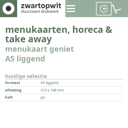
menukaarten, horeca &
take away
menukaart geniet
A5 liggend
huidige selectie
formaat
A5 liggend
afmeting
210 x 148 mm
kaft
gri