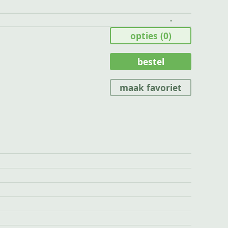
-
opties
(0)
bestel
maak favoriet