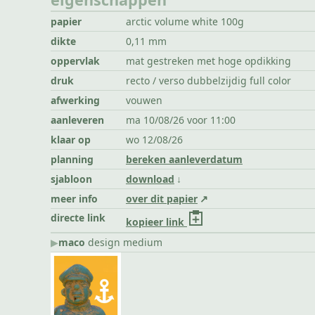
papier
arctic volume white 100g
dikte
0,11 mm
oppervlak
mat gestreken met hoge opdikking
druk
recto / verso dubbelzijdig full color
afwerking
vouwen
aanleveren
ma 10/08/26 voor 11:00
klaar op
wo 12/08/26
planning
bereken aanleverdatum
sjabloon
download
meer info
over dit papier
directe link
kopieer link
▶︎
maco
design medium