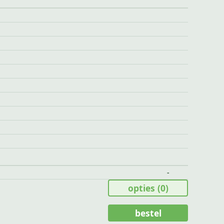
-
opties
(0)
bestel