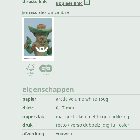
directe link
kopieer link
▶︎
maco
design calibre
eigenschappen
papier
arctic volume white 150g
dikte
0,17 mm
oppervlak
mat gestreken met hoge opdikking
druk
recto / verso dubbelzijdig full color
afwerking
vouwen