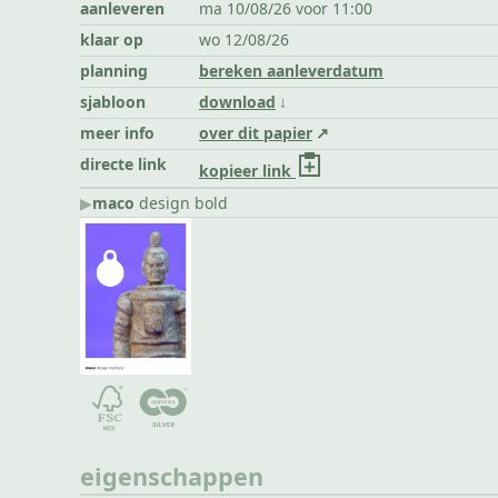
aanleveren
ma 10/08/26 voor 11:00
klaar op
wo 12/08/26
planning
bereken aanleverdatum
sjabloon
download
meer info
over dit papier
directe link
kopieer link
▶︎
maco
design bold
eigenschappen