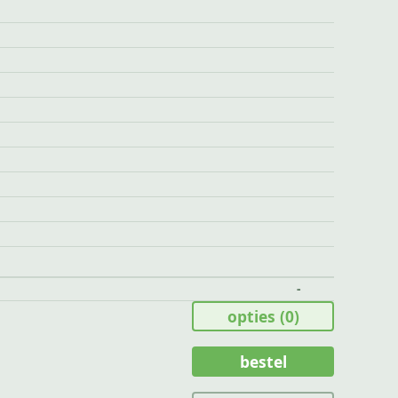
-
opties
(0)
bestel