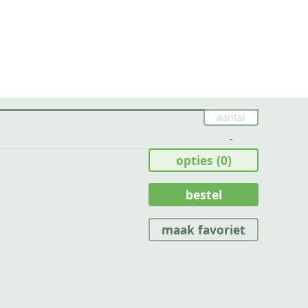
-
opties
(0)
bestel
maak favoriet