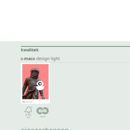
kwaliteit
▶︎
maco
design light
eigenschappen