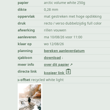
papier
arctic volume white 250g
dikte
0,28 mm
oppervlak
mat gestreken met hoge opdikking
druk
recto / verso dubbelzijdig full color
afwerking
rillen vouwen
aanleveren
ma 10/08/26 voor 11:00
klaar op
wo 12/08/26
planning
bereken aanleverdatum
sjabloon
download
meer info
over dit papier
directe link
kopieer link
▶︎
offset
recycled white light