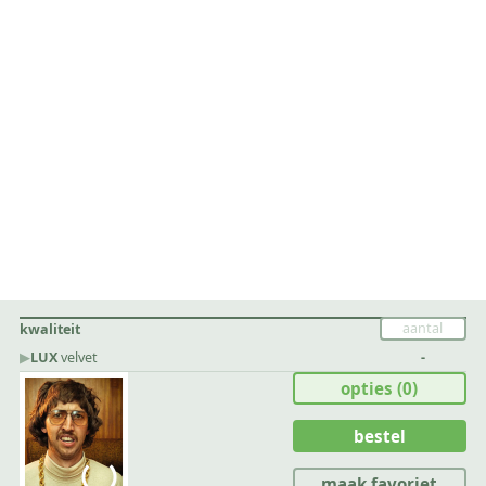
kwaliteit
▶︎
LUX
velvet
-
opties
(0)
bestel
maak favoriet