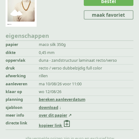
bestel
maak favoriet
eigenschappen
papier
maco silk 350g
dikte
0,45 mm
oppervlak
duna - zandstructuur laminaat recto/verso
druk
recto / verso dubbelzijdig full color
afwerking
rillen
aanleveren
ma 10/08/26 voor 11:00
klaar op
wo 12/08/26
planning
bereken aanleverdatum
sjabloon
download
meer info
over dit papier
directe link
kopieer link
alle vermelde prijzen zijn in euro en exclusief btw