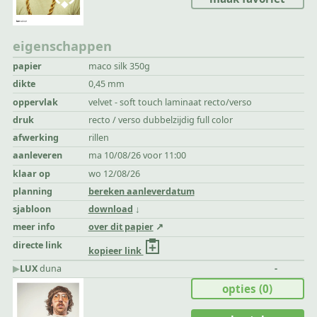
eigenschappen
papier
maco silk 350g
dikte
0,45 mm
oppervlak
velvet - soft touch laminaat recto/verso
druk
recto / verso dubbelzijdig full color
afwerking
rillen
aanleveren
ma 10/08/26 voor 11:00
klaar op
wo 12/08/26
planning
bereken aanleverdatum
sjabloon
download
meer info
over dit papier
directe link
kopieer link
▶︎
LUX
duna
-
opties
(0)