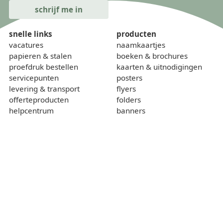
snelle links
producten
vacatures
naamkaartjes
papieren & stalen
boeken & brochures
proefdruk bestellen
kaarten & uitnodigingen
servicepunten
posters
levering & transport
flyers
offerteproducten
folders
helpcentrum
banners
onze kalender
borden
gewichtcalculator
over
contact
wie zijn we
sponsoring
lokaal & duurzaam
voorwaarden
privacybeleid